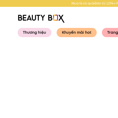
Mua là có quà
Đơn từ 129k→ 
Thương hiệu
Khuyến mãi hot
Trang