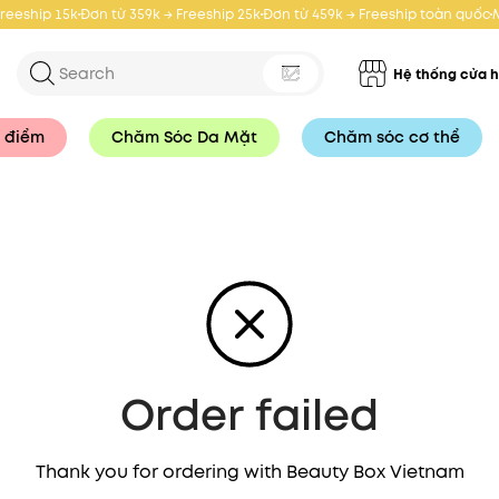
Freeship 15k
Đơn từ 359k → Freeship 25k
Đơn từ 459k → Freeship toàn quốc
Hệ thống cửa 
 điểm
Chăm Sóc Da Mặt
Chăm sóc cơ thể
Order failed
Thank you for ordering with Beauty Box Vietnam