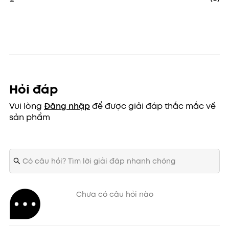
Hỏi đáp
Vui lòng
Đăng nhập
để được giải đáp thắc mắc về
sản phẩm
Điểm khác biệt của phiên bản
Chưa có câu hỏi nào
Renewal - phấn mắt Peripera All
Take Mood Palette