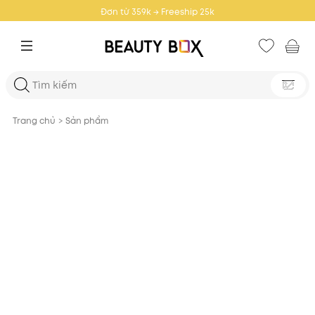
Đơn từ 459k → Freeship toàn quốc
Trang chủ
>
Sản phẩm