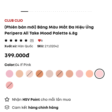
CLUB CLIO
(Phiên bản mới) Bảng Màu Mắt Đa Hiệu Ứng
Peripera All Take Mood Palette 6.8g
(9)
6
Xuất xứ:
Hàn Quốc
SKU:
27102042
399.000đ
Color:
04 If Pink
Nhận
HSV Point
cho mỗi lần mua
Cam kết
hàng chính hãng