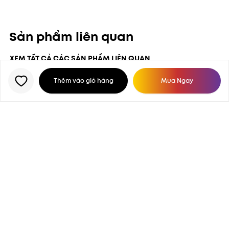
- Một bảng màu sở hữu 8 màu mắt với 7 ô nhỏ gọn dễ
mang theo sử dụng bất cứ lúc nào
Sản phẩm liên quan
- Công nghệ phủ màu có thể nhìn thấy 360°. Thiết kế
XEM TẤT CẢ CÁC SẢN PHẨM LIÊN QUAN
bảng màu có cấu trúc nghiêng 8° giúp thoa phấn mắt dễ
dàng hơn - Thiết kế 7 ô màu, nhỏ gọn hơn phiên bản cũ
Thêm vào giỏ hàng
Mua Ngay
(chiều dài giảm 1cm).
No Data