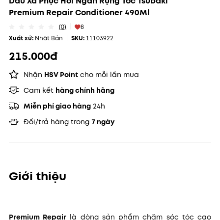
Dầu Xả Phục Hồi Ngăn Rụng Tóc Tsubaki
Premium Repair Conditioner 490Ml
(0)
8
Xuất xứ:
Nhật Bản
SKU:
11103922
215.000đ
Nhận
HSV Point
cho mỗi lần mua
Cam kết
hàng chính hãng
Miễn phí giao hàng
24h
Đổi/trả hàng trong
7 ngày
Giới thiệu
Premium Repair
là dòng sản phẩm chăm sóc tóc cao