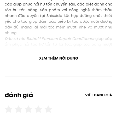
cấp giúp phục hồi hư tổn chuyển sâu, đặc biệt dành cho
tóc hư tổn nặng. Sản phẩm với công nghệ thẩm thấu
nhanh độc quyền tại Shiseido kết hợp dưỡng chất thiết
yếu cho tóc giúp đảm bảo biểu bì tóc được nuôi dưỡng
đầy đủ, mang lại mái tóc mềm mượt, nhẹ và mượt như
nhung.
Dầu xả tóc Tsubaki Premium Repair Conditioner
giúp cấp
ẩm phục hồi tóc hư tổn từ lõi tóc, giúp tóc bóng mượt
vào nếp từ gốc đến ngọn.giảm tóc gãy rụng, phục hồi
tóc chẻ ngọn, khô xơ... đặc biệt dành cho tóc hư tổn
XEM THÊM NỘI DUNG
nặng, tóc uốn - duỗi - nhuộm.
Điểm nổi bật của Dòng chăm sóc tóc
Tsubaki Premium Repair
- Sử dụng công nghệ thẩm thấu nhanh CMC độc quyền
(Của Shiseido): đưa dưỡng chất cần thiết vào sâu bên
đánh giá
trong nang tóc, giữ dưỡng chất lâu dài và tạo hiệu quả
VIẾT ĐÁNH GIÁ
chăm sóc lâu dài.
- Hợp chất protein từ chiết xuất Đậu nành, Dầu hoa trà
Nhật Bản, Sữa ong chúa.. giúp thúc đẩy khả năng nuôi