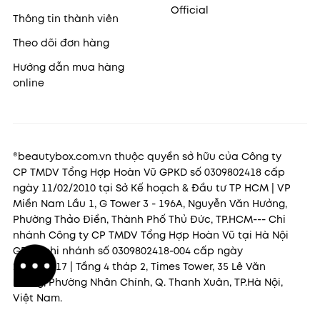
Official
Thông tin thành viên
Theo dõi đơn hàng
Hướng dẫn mua hàng
online
®beautybox.com.vn thuộc quyền sở hữu của Công ty
CP TMDV Tổng Hợp Hoàn Vũ GPKD số 0309802418 cấp
ngày 11/02/2010 tại Sở Kế hoạch & Đầu tư TP HCM | VP
Miền Nam Lầu 1, G Tower 3 - 196A, Nguyễn Văn Hưởng,
Phường Thảo Điền, Thành Phố Thủ Đức, TP.HCM--- Chi
nhánh Công ty CP TMDV Tổng Hợp Hoàn Vũ tại Hà Nội
GPKD chi nhánh số 0309802418-004 cấp ngày
22/11/2017 | Tầng 4 tháp 2, Times Tower, 35 Lê Văn
Lương, Phường Nhân Chính, Q. Thanh Xuân, TP.Hà Nội,
Việt Nam.