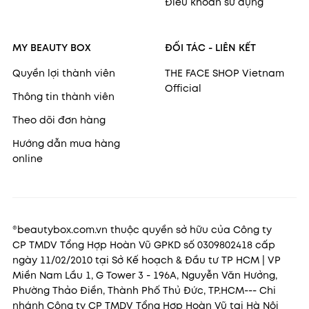
Điều khoản sử dụng
và "bắt sáng" giúp tạo độ bóngson bóng nhẹ
giúp nuôi dưỡng môi một cách tự nhiên
Son thỏi DEAR DAHLIA LIP
MY BEAUTY BOX
ĐỐI TÁC - LIÊN KẾT
PARADISE INTENSE SATIN
Quyền lợi thành viên
THE FACE SHOP Vietnam
Son thỏi kết cấu dạng lên màu siêu đẹp sau vài
Official
Thông tin thành viên
phút. son lì lên màu chuẩn lại có satin thành
Theo dõi đơn hàng
phần dưỡng cho môi đỉnh cao
Son Kem Hiệu Ứng Nhung Mịn
Hướng dẫn mua hàng
online
DEAR DAHLIA PARADISE DREAM
VELVET LIP MOUSSE
Son chất tint và son kem mượt và ẩm, bám lâu
trên môi với nhiều gam màu hot trend. Son
®beautybox.com.vn thuộc quyền sở hữu của Công ty
sang trọng nhưng vẫn lưu giữ độ ẩm mượt nhất
CP TMDV Tổng Hợp Hoàn Vũ GPKD số 0309802418 cấp
ngày 11/02/2010 tại Sở Kế hoạch & Đầu tư TP HCM | VP
định.
Miền Nam Lầu 1, G Tower 3 - 196A, Nguyễn Văn Hưởng,
Phấn nước trang điểm DEAR
Phường Thảo Điền, Thành Phố Thủ Đức, TP.HCM--- Chi
DAHLIA SKIN PARADISE
nhánh Công ty CP TMDV Tổng Hợp Hoàn Vũ tại Hà Nội