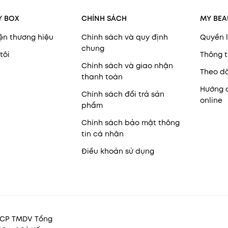
Y BOX
CHÍNH SÁCH
MY BEA
ện thương hiệu
Chính sách và quy định
Quyền l
chung
tôi
Thông t
Chính sách và giao nhận
Theo d
thanh toán
Hướng 
Chính sách đổi trả sản
online
phẩm
Chính sách bảo mật thông
tin cá nhân
Điều khoản sử dụng
y CP TMDV Tổng