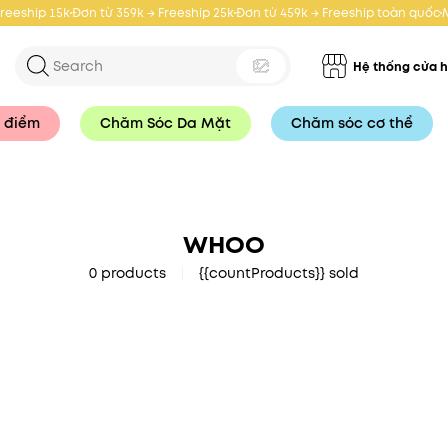
Freeship 15k
Đơn từ 359k → Freeship 25k
Đơn từ 459k → Freeship toàn quốc
Hệ thống cửa 
 điểm
Chăm Sóc Da Mặt
Chăm sóc cơ thể
WHOO
0 products
{{countProducts}} sold