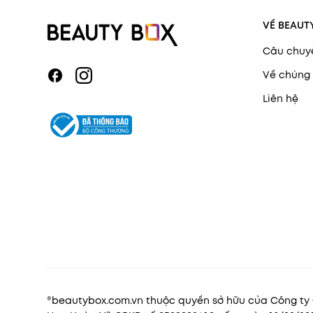
VỀ BEAUT
Câu chuy
Về chúng 
Liên hệ
®beautybox.com.vn thuộc quyền sở hữu của Công t