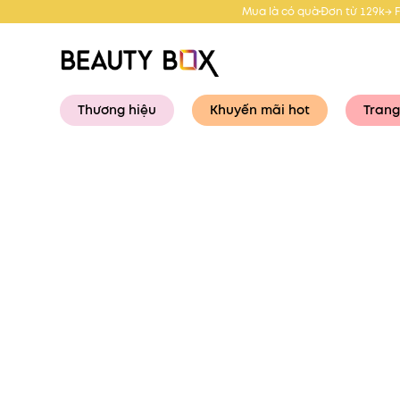
Mua là có quà
Đơn từ 129k→ 
Thương hiệu
Khuyến mãi hot
Trang