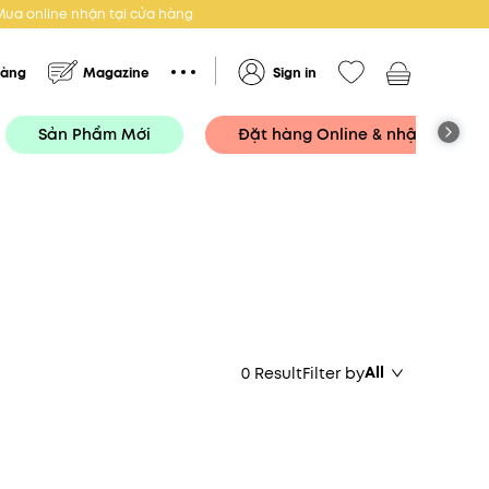
Mua online nhận tại cửa hàng
hàng
Magazine
Sign in
Sản Phẩm Mới
Đặt hàng Online & nhận tại Cử
All
0 Result
Filter by