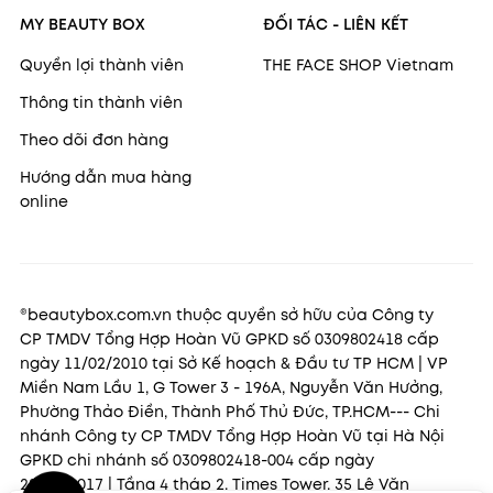
MY BEAUTY BOX
ĐỐI TÁC - LIÊN KẾT
Quyền lợi thành viên
THE FACE SHOP Vietnam
Thông tin thành viên
Theo dõi đơn hàng
Hướng dẫn mua hàng
online
®beautybox.com.vn thuộc quyền sở hữu của Công ty
CP TMDV Tổng Hợp Hoàn Vũ GPKD số 0309802418 cấp
ngày 11/02/2010 tại Sở Kế hoạch & Đầu tư TP HCM | VP
Miền Nam Lầu 1, G Tower 3 - 196A, Nguyễn Văn Hưởng,
Phường Thảo Điền, Thành Phố Thủ Đức, TP.HCM--- Chi
nhánh Công ty CP TMDV Tổng Hợp Hoàn Vũ tại Hà Nội
GPKD chi nhánh số 0309802418-004 cấp ngày
22/11/2017 | Tầng 4 tháp 2, Times Tower, 35 Lê Văn