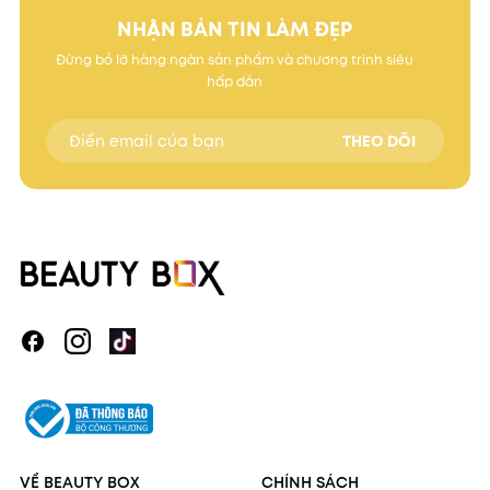
NHẬN BẢN TIN LÀM ĐẸP
Đừng bỏ lỡ hàng ngàn sản phẩm và chương trình siêu
hấp dẫn
THEO DÕI
VỀ BEAUTY BOX
CHÍNH SÁCH