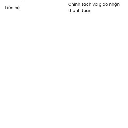
Chính sách và giao nhận
Liên hệ
thanh toán
Chính sách đổi sản phẩm
Chính sách bảo mật
thông tin cá nhân
Điều khoản sử dụng
MY BEAUTY BOX
ĐỐI TÁC - LIÊN KẾT
Quyền lợi thành viên
THE FACE SHOP Vietnam
Thông tin thành viên
Theo dõi đơn hàng
Hướng dẫn mua hàng
online