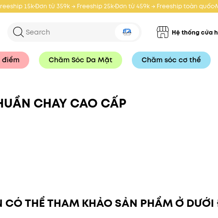
Freeship 15k
Đơn từ 359k → Freeship 25k
Đơn từ 459k → Freeship toàn quốc
Hệ thống cửa 
 điểm
Chăm Sóc Da Mặt
Chăm sóc cơ thể
THUẦN CHAY CAO CẤP
 CÓ THỂ THAM KHẢO SẢN PHẨM Ở DƯỚI