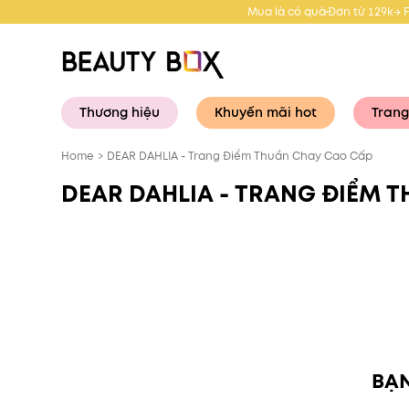
Mua là có quà
Đơn từ 129k→ 
Thương hiệu
Khuyến mãi hot
Trang
Home
>
DEAR DAHLIA - Trang Điểm Thuần Chay Cao Cấp
DEAR DAHLIA - TRANG ĐIỂM 
BẠN