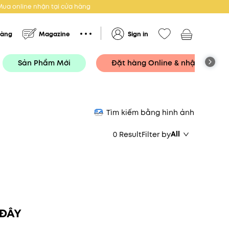
Mua online nhận tại cửa hàng
hàng
Magazine
Sign in
Sản Phẩm Mới
Đặt hàng Online & nhận tại Cử
Tìm kiếm bằng hình ảnh
All
0 Result
Filter by
 ĐÂY