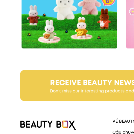
RECEIVE BEAUTY NEW
Don't miss our interesting products an
VỀ BEAUT
Câu chuy