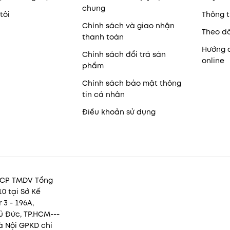
chung
tôi
Thông t
Chính sách và giao nhận
Theo d
thanh toán
Hướng 
Chính sách đổi trả sản
online
phẩm
Chính sách bảo mật thông
tin cá nhân
Điều khoản sử dụng
y CP TMDV Tổng
0 tại Sở Kế
3 - 196A,
 Đức, TP.HCM---
à Nội GPKD chi