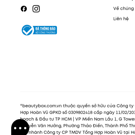
Về chúng 
Liên hệ
®beautybox.com.vn thuộc quyền sở hữu của Công t
Hợp Hoàn Vũ GPKD số 0309802418 cấp ngày 11/02/201
hoạch & Đầu tư TP HCM | VP Miền Nam Lầu 1, G Tower 
Nguyễn Văn Hưởng, Phường Thảo Điền, Thành Phố Thủ
Chi nhánh Công ty CP TMDV Tổng Hợp Hoàn Vũ tại H