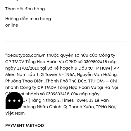
Theo dõi đơn hàng
Hướng dẫn mua hàng
online
®beautybox.com.vn thuộc quyền sở hữu của Công ty
CP TMDV Tổng Hợp Hoàn Vũ GPKD số 0309802418 cấp
ngày 11/02/2010 tại Sở Kế hoạch & Đầu tư TP HCM | VP
Miền Nam Lầu 1, G Tower 3 - 196A, Nguyễn Văn Hưởng,
Phường Thảo Điền, Thành Phố Thủ Đức, TP.HCM--- Chi
nhánh Công ty CP TMDV Tổng Hợp Hoàn Vũ tại Hà Nội
GPKD chi nhánh số 0309802418-004 cấp ngày
22/11/2017 | Tầng 4 tháp 2, Times Tower, 35 Lê Văn
Lương, Phường Nhân Chính, Q. Thanh Xuân, TP.Hà Nội,
Việt Nam.
PAYMENT METHOD