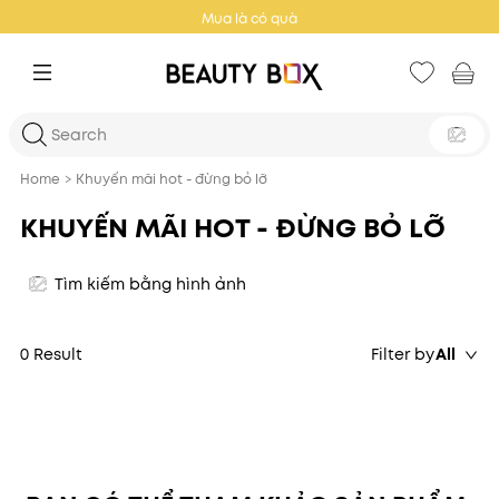
Mua là có quà
Home
>
Khuyến mãi hot - đừng bỏ lỡ
KHUYẾN MÃI HOT - ĐỪNG BỎ LỠ
Tìm kiếm bằng hình ảnh
0 Result
Filter by
All