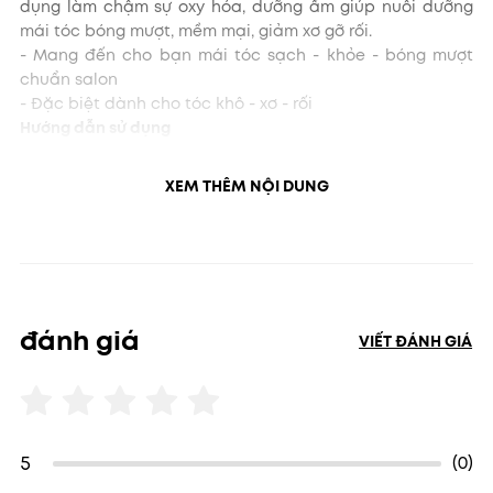
dụng làm chậm sự oxy hóa, dưỡng ẩm giúp nuôi dưỡng
mái tóc bóng mượt, mềm mại, giảm xơ gỡ rối.
- Mang đến cho bạn mái tóc sạch - khỏe - bóng mượt
chuẩn salon
- Đặc biệt dành cho tóc khô - xơ - rối
Hướng dẫn sử dụng
Thoa sản phẩm lên tóc ướt, xoa bóp nhẹ nhàng và xả
sạch bằng nước.
XEM THÊM NỘI DUNG
đánh giá
VIẾT ĐÁNH GIÁ
5
(0)