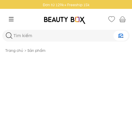
 15k
Đơn từ 359k → Freeship
Trang chủ
>
Sản phẩm