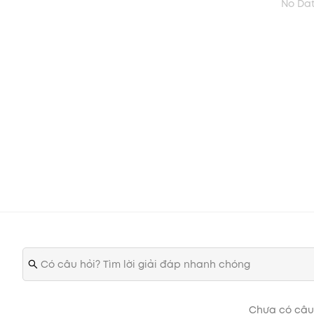
No Da
Lặp lại kem chống nắng khi bạn ở ngoài nắng quá lâ
c
Chưa có câu