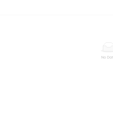
No Da
BẠN ĐÃ XEM GẦN ĐÂY