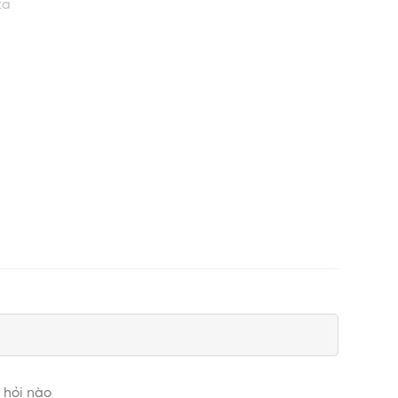
ta
u (khoảng 2-3 tiếng).
 hỏi nào