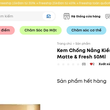
Freeship 15k
Đơn từ 359k → Freeship 25k
Đơn từ 459k → Freeship toàn quốc
Hệ thống cửa hàng
 điểm
Chăm Sóc Da Mặt
Chăm sóc cơ thể
Trang chủ
>
Sản phẩm
Kem Chống Nắng Kiềm
Matte & Fresh 50Ml
(0)
2
Xuất x
Sản phẩm hết hàng