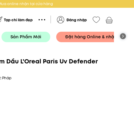
Mua online nhận tại cửa hàng
Tạp chí làm đẹp
Đăng nhập
Sản Phẩm Mới
Đặt hàng Online & nhận tại Cử
 Dầu L'Oreal Paris Uv Defender
ứ:
Pháp