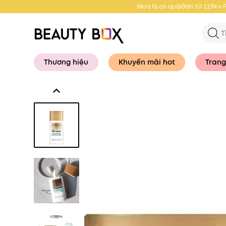
Mua là có quà
Đơn từ 129k→ 
Thương hiệu
Khuyến mãi hot
Trang