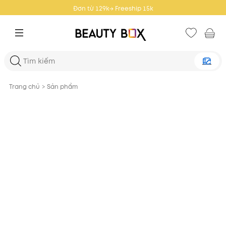
 15k
Đơn từ 359k → Freeship
Trang chủ
>
Sản phẩm