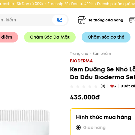
Freeship 15k
Đơn từ 359k → Freeship 25k
Đơn từ 459k → Freeship toàn quốc
Hệ thống cửa hàng
 điểm
Chăm Sóc Da Mặt
Chăm sóc cơ thể
Trang chủ
>
Sản phẩm
BIODERMA
Kem Dưỡng Se Nhỏ L
Da Dầu Bioderma Seb
(0)
3
Xuất x
435.000đ
Hình thức mua hàng
Giao hàng