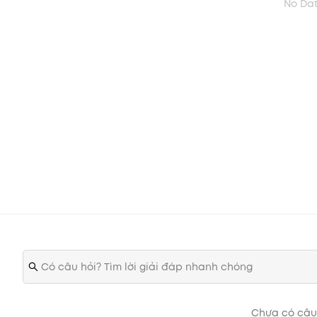
No Da
Làm sạch da mặt với sữa rửa mặt và toner.
Thoa đều kem dưỡng se nhỏ lỗ chân lông cho da hỗn hợp 
chú ý là vùng chữ T.
Cách bảo quản:
Nơi khô ráo và tránh ánh nắng trực tiếp.
c
Chưa có câu