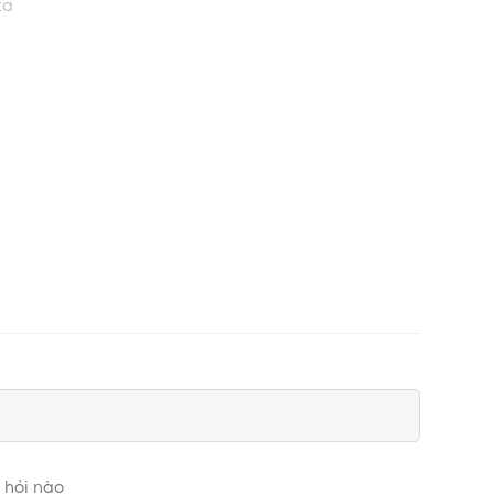
ta
và da dầu Bioderma Sebium Pore Refiner lên mặt,
 hỏi nào