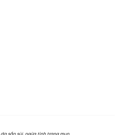
n da sần sùi, ngừa tình trạng mụn.