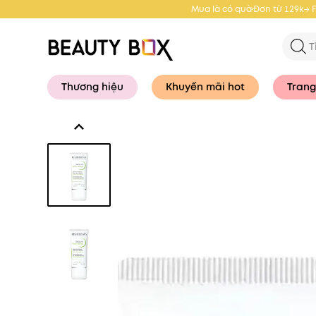
Mua là có quà
Đơn từ 129k→ 
Thương hiệu
Khuyến mãi hot
Trang