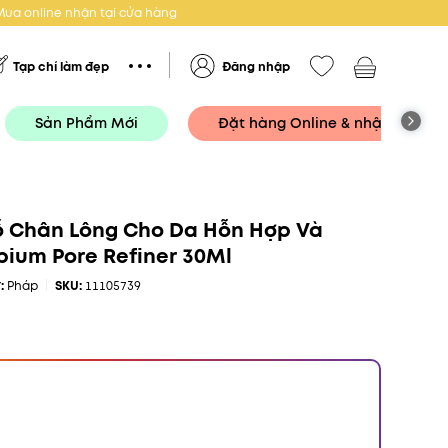
Mua online nhận tại cửa hàng
Tạp chí làm đẹp
Đăng nhập
Sản Phẩm Mới
Đặt hàng Online & nhận tại Cử
ỗ Chân Lông Cho Da Hỗn Hợp Và
ium Pore Refiner 30Ml
ứ:
Pháp
SKU:
11105739