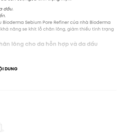
a dầu.
ển.
u Bioderma Sebium Pore Refiner của nhà Bioderma
hả năng se khít lỗ chân lông, giảm thiểu tình trạng
chân lông cho da hỗn hợp và da dầu
m, nổi mụn.
ỘI DUNG
hân lông cho da hỗn hợp và da dầu
ỡng nhan hiệu quả.
ỡng ẩm da.
g làm dịu, giúp các vết mụn khỏi nhanh.
chắc, se khít lỗ chân lông và chống chảy xệ.