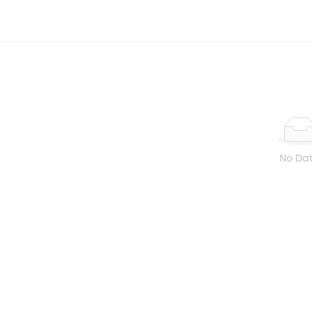
No Da
BẠN ĐÃ XEM GẦN ĐÂY