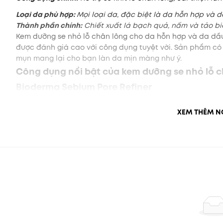
Loại da phù hợp:
Mọi loại da, đặc biệt là da hỗn hợp và d
Thành phần chính:
Chiết xuất lá bạch quả, nấm và tảo bi
Kem dưỡng se nhỏ lỗ chân lông cho da hỗn hợp và da dầ
được đánh giá cao với công dụng tuyệt vời. Sản phẩm có k
mụn mang lại cho bạn làn da mịn màng như ý.
Công dụng nổi bật của kem dưỡng se nhỏ lỗ 
Bioderma Sebium Pore Refiner
Làm mờ, giảm bí tắc lỗ chân lông.
Hạn chế tình trạng vi khuẩn tấn công gây viêm nhiễ
XEM THÊM N
Điều tiết lượng bã nhờn, giảm bóng dầu trên da.
Dưỡng da sáng mịn, tươi tắn và khỏe mạnh.
Thành phần chính của kem dưỡng se nhỏ lỗ c
Bioderma Sebium Pore Refiner
Chiết xuất lá bạch quả:
ngừa tình trạng lão hóa, dư
Glycerin:
Giảm thiểu sự mất nước, giảm nhờn và dư
Laminaria ochroleuca extract (tảo biển):
Có tính năn
Fomes officinalis (mushroom) extract (nấm):
Làm săn 
Hướng dẫn sử dụng: