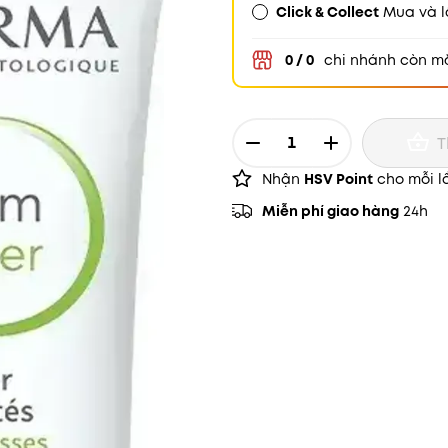
Click & Collect
Mua và l
0 / 0
chi nhánh còn m
1
T
Nhận
HSV Point
cho mỗi l
Miễn phí giao hàng
24h