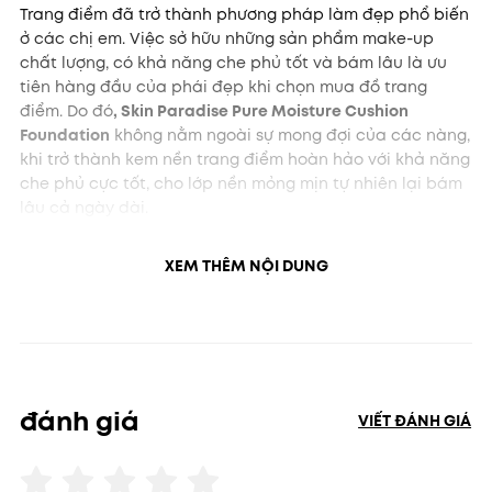
Trang điểm đã trở thành phương pháp làm đẹp phổ biến
ở các chị em. Việc sở hữu những sản phẩm make-up
chất lượng, có khả năng che phủ tốt và bám lâu là ưu
tiên hàng đầu của phái đẹp khi chọn mua đồ trang
điểm. Do đó
, Skin Paradise Pure Moisture Cushion
Foundation
không nằm ngoài sự mong đợi của các nàng,
khi trở thành kem nền trang điểm hoàn hảo với khả năng
che phủ cực tốt, cho lớp nền mỏng mịn tự nhiên lại bám
lâu cả ngày dài.
Dear Dahlia Skin Paradise Pure Moisture Cushion
Foundation được chiết xuất từ các thực vật tự nhiên, kết
XEM THÊM NỘI DUNG
hợp công thức The Air-light chứa hạt phấn siêu nhỏ, nhẹ
và có tính liên kết cao. Điều này giúp kem nền trở nên
mỏng mịn và dễ tán đều khi lên da, tạo nên lớp kem
mỏng mịn tự nhiên, không vón cục, không đứt gãy. Đồng
thời có độ che phủ cực tốt, giúp làm biến mất trong
chốc lát các khuyết điểm và tạo nên sắc diện da mới
đánh giá
VIẾT ĐÁNH GIÁ
sáng màu, mềm mượt lung linh.
Tính năng nổi bật của kem nền Skin Paradise Pure
Moisture