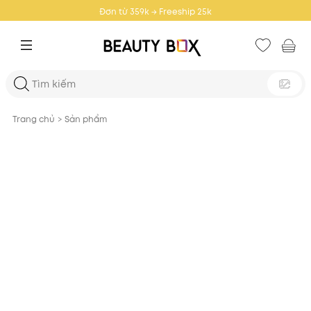
Đơn từ 459k → Freeship toàn quốc
Trang chủ
>
Sản phẩm