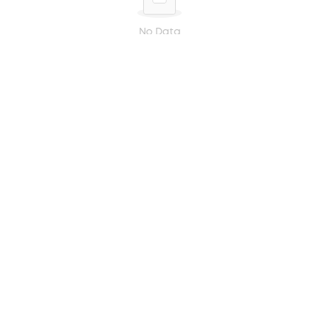
No Data
BẠN ĐÃ XEM GẦN ĐÂY
NHẬN BẢN TIN LÀM ĐẸP
Đừng bỏ lỡ hàng ngàn sản phẩm và chương trình siêu
hấp dẫn