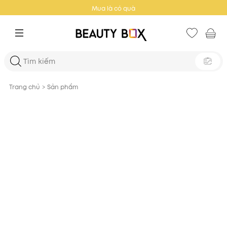
Đơn từ 129k→ Freeship
Trang chủ
>
Sản phẩm