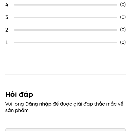
4
(0)
cần chờ đợi thêm mà vẫn đạt được hiệu quả mong
muốn.
3
(0)
2
(0)
1
(0)
Hỏi đáp
Vui lòng
Đăng nhập
để được giải đáp thắc mắc về
sản phẩm