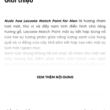
Giới thiệu
Nước hoa Lacoste Match Point For Men
là hương thơm
tươi mát, thú vị và đầy nam tính điển hình cho tông
hương gỗ. Lacoste Match Point một sự kết hợp bùng nổ
của hai sự tương phản giữa năng lượng xanh của húng
quế và vị đắng của cây khổ sâm kết hợp tạo nên một sự
tươi mát ngoạn mục.
Xanh tươi nhưng không hề mờ nhạt, Xô thơm như một nét
màu hoang dại, điểm phát thêm chút thanh cay, ngọt
dịu của Xô thơm và Hoa phong lữ. Sau cùng, Tuyết tùng,
Vetiver ở tầng hương cuối cùng Da thuộc bùng nổ những
tông hương điềm đạm của vẻ đẹp nam tính.
XEM THÊM NỘI DUNG
Nồng độ:
Eau de toilette (EDT) lưu hương từ 4 – 6 tiếng
Phong cách:
quyến rũ, tự tin, nam tính
Các tầng hương nước hoa Lacoste Match Point Eau De