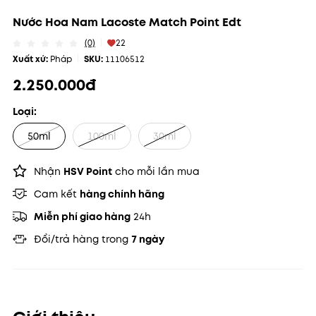
Nước Hoa Nam Lacoste Match Point Edt
(0)
22
Xuất xứ:
Pháp
SKU:
11106512
2.250.000đ
Loại:
50ml
100ml
30ml
Nhận
HSV Point
cho mỗi lần mua
Cam kết
hàng chính hãng
Miễn phí giao hàng
24h
Đổi/trả hàng trong
7 ngày