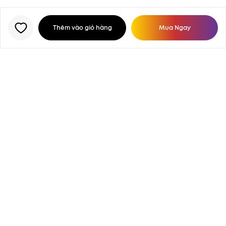
Thêm vào giỏ hàng
Mua Ngay
No Data
BẠN ĐÃ XEM GẦN ĐÂY
NHẬN BẢN TIN LÀM ĐẸP