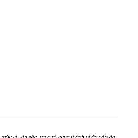
ên màu chuẩn sắc, rạng rỡ cùng thành phần cấp ẩm,