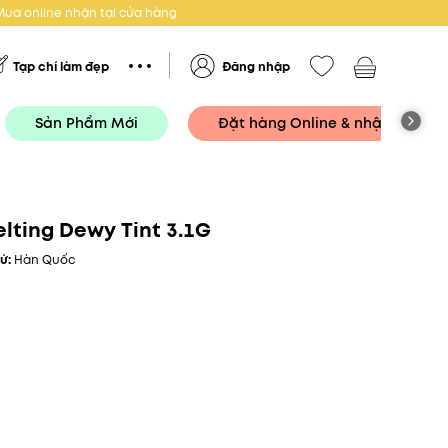
Mua online nhận tại cửa hàng
Tạp chí làm đẹp
Đăng nhập
Sản Phẩm Mới
Đặt hàng Online & nhận tại Cử
elting Dewy Tint 3.1G
xứ:
Hàn Quốc