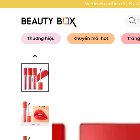
Mua là có quà
Đơn từ 129k→ 
Thương hiệu
Khuyến mãi hot
Trang