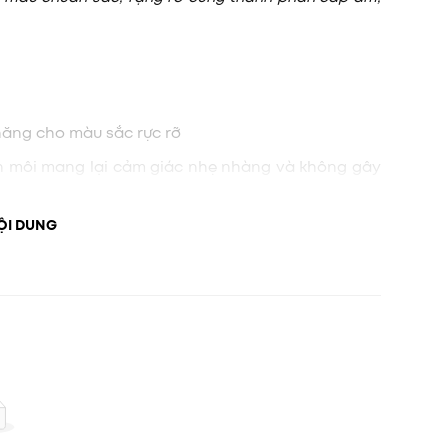
 năng cho màu sắc rực rỡ
 lên môi mang lại cảm giác nhẹ nhàng và không gây
 ứng căng bóng suốt cả ngày
ỘI DUNG
u hàm lượng dưỡng chất giúp nuôi dưỡng đôi môi
hiệu ứng trong suốt và tiệp vào đôi môi.