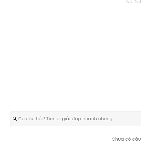
No Da
Hướng dẫn sử dụng
Dùng cọ hoặc thoa trực tiếp son tint bóng Clio lên môi
c
Chưa có câu