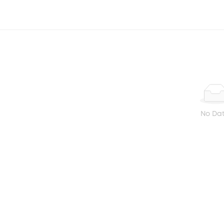
No Da
BẠN ĐÃ XEM GẦN ĐÂY