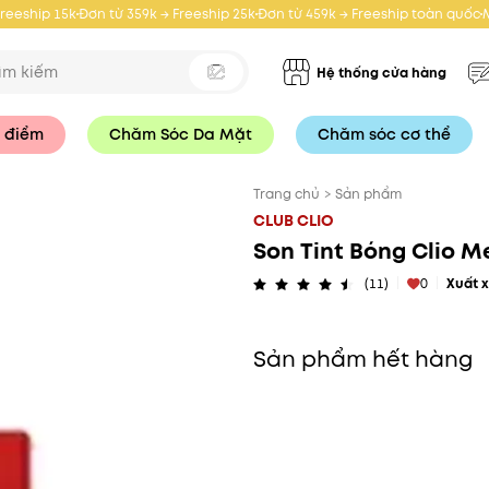
Freeship 15k
Đơn từ 359k → Freeship 25k
Đơn từ 459k → Freeship toàn quốc
Hệ thống cửa hàng
 điểm
Chăm Sóc Da Mặt
Chăm sóc cơ thể
Trang chủ
>
Sản phẩm
CLUB CLIO
Son Tint Bóng Clio M
(11)
0
Xuất 
Sản phẩm hết hàng