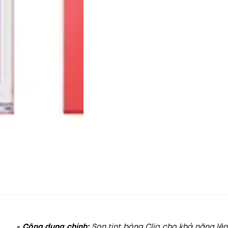
- Công dụng chính:
Son tint bóng Clio cho khả năng l