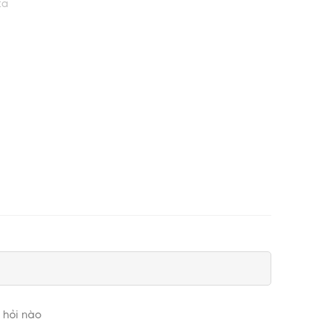
ta
.
 hỏi nào