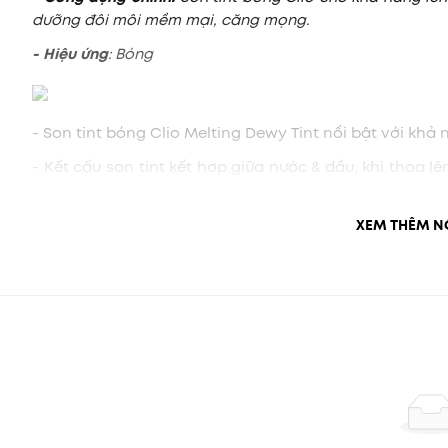
dưỡng đôi môi mềm mại, căng mọng.
- Hiệu ứng
: Bóng
- Son tint bóng Clio Melting Dewy Tint nổi bật với khả
- Kết cấu son tint kết hợp giữa nước & dầu, khi thoa
bết dính
- Son lên màu chuẩn sắc, giữ màu lâu trôi và tạo hiệu
XEM THÊM N
- Chiết xuất hoa sen, hoa hồng và dầu tầm xuân già
mịn màng, căng mọng.
- Clio Melting Dewy Tint giúp cấp giữ ẩm vẫn mang lại 
Bảng màu Son Tint Bóng CLIO MELTING DEWY TINT