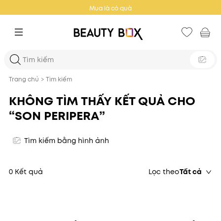
Mua là có quà
Trang chủ
>
Tìm kiếm
KHÔNG TÌM THẤY KẾT QUẢ CHO
“SON PERIPERA”
Tìm kiếm bằng hình ảnh
0 Kết quả
Lọc theo
Tất cả