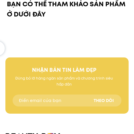
BẠN CÓ THỂ THAM KHẢO SẢN PHẨM
Ở DƯỚI ĐÂY
NHẬN BẢN TIN LÀM ĐẸP
Đừng bỏ lỡ hàng ngàn sản phẩm và chương trình siêu
hấp dẫn
THEO DÕI