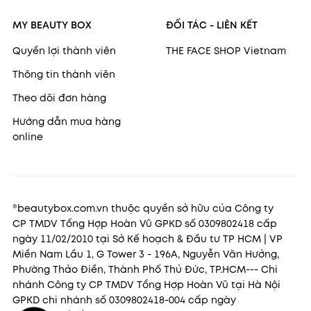
MY BEAUTY BOX
ĐỐI TÁC - LIÊN KẾT
Quyền lợi thành viên
THE FACE SHOP Vietnam
Thông tin thành viên
Theo dõi đơn hàng
Hướng dẫn mua hàng
online
®beautybox.com.vn thuộc quyền sở hữu của Công ty
CP TMDV Tổng Hợp Hoàn Vũ GPKD số 0309802418 cấp
ngày 11/02/2010 tại Sở Kế hoạch & Đầu tư TP HCM | VP
Miền Nam Lầu 1, G Tower 3 - 196A, Nguyễn Văn Hưởng,
Phường Thảo Điền, Thành Phố Thủ Đức, TP.HCM--- Chi
nhánh Công ty CP TMDV Tổng Hợp Hoàn Vũ tại Hà Nội
GPKD chi nhánh số 0309802418-004 cấp ngày