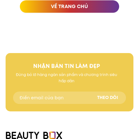
VỀ TRANG CHỦ
NHẬN BẢN TIN LÀM ĐẸP
Đừng bỏ lỡ hàng ngàn sản phẩm và chương trình siêu
hấp dẫn
THEO DÕI