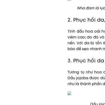
Nha đam là lự
2. Phục hồi da
Tinh dầu hoa oải h
viêm cao; do đó vô
nến. Với da bị tổn
bào để sẹo nhanh m
3. Phục hồi d
Tương tự như hoa 
Dầu jojoba được dù
như là thành phần 
Dầu joj