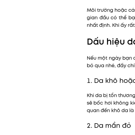
Môi trường hoặc các
gian đầu có thể bạ
nhất định. Khi ấy r
Dấu hiệu da
Nếu một ngày bạn c
bỏ qua nhé, đấy chí
1. Da khô hoặ
Khi da bị tổn thươn
sẽ bốc hơi không ki
quan đến khô da là 
2. Da mẩn đỏ