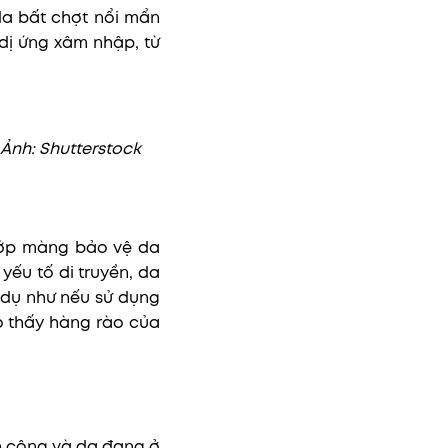
da bất chợt nổi mẩn
dị ứng xâm nhập, từ
 Ảnh: Shutterstock
lớp màng bảo vệ da
yếu tố di truyền, da
 dụ như nếu sử dụng
 thấy hàng rào của
n công và da đang ở