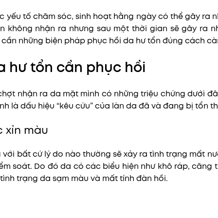
 yếu tố chăm sóc, sinh hoạt hằng ngày có thể gây ra n
n không nhận ra nhưng sau một thời gian sẽ gây ra 
ất cần những biện pháp phục hồi da hư tổn đúng cách c
 hư tổn cần phục hồi
hợt nhận ra da mặt mình có những triệu chứng dưới đâ
nh là dấu hiệu “kêu cứu” của làn da đã và đang bị tổn t
c xỉn màu
g với bất cứ lý do nào thường sẽ xảy ra tình trạng mất n
ểm soát. Do đó da có các biểu hiện như khô ráp, căng tức
tình trạng da sạm màu và mất tính đàn hồi.