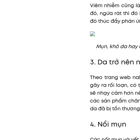
Viêm nhiễm cũng là
đỏ, ngứa rát thì đ
đó thúc đẩy phản ứ
Mụn, khô da hay n
3. Da trở nên
Theo trang web na
gây ra rối loạn, có
sẽ nhạy cảm hơn nế
các sản phẩm chăm
da đã bị tổn thương
4. Nổi mụn
Các nốt mụn và vết