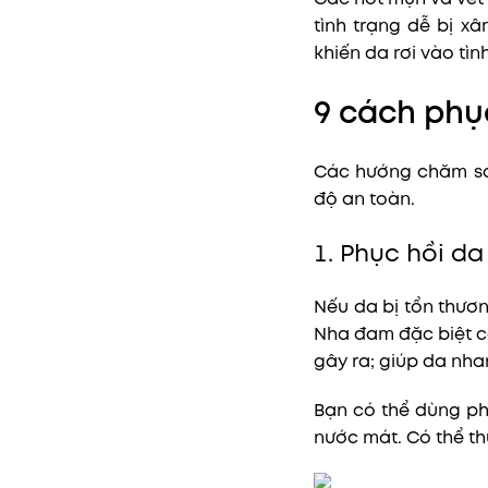
tình trạng dễ bị x
khiến da rơi vào tìn
9 cách phục
Các hướng chăm só
độ an toàn.
1. Phục hồi d
Nếu da bị tổn thươn
Nha đam đặc biệt c
gây ra; giúp da nha
Bạn có thể dùng p
nước mát. Có thể th