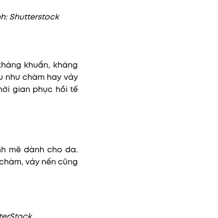
: Shutterstock
 kháng khuẩn, kháng
ễu như chàm hay vảy
ời gian phục hồi tế
nh mẽ dành cho da.
chàm, vảy nến cũng
tterStock