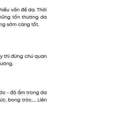
hiều vấn đề da. Thời
những tổn thương da
àng sớm càng tốt.
y thì đừng chủ quan
hương.
ước - độ ẩm trong da
, bong tróc,... Liên