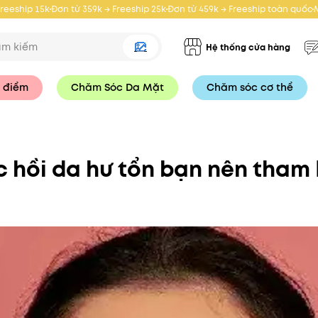
Freeship 15k
Đơn từ 359k → Freeship 25k
Đơn từ 459k → Freeship toàn quốc
Hệ thống cửa hàng
 điểm
Chăm Sóc Da Mặt
Chăm sóc cơ thể
c hồi da hư tổn bạn nên tham