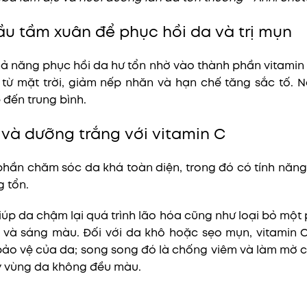
dầu tầm xuân để phục hồi da và trị mụn
ả năng phục hồi da hư tổn nhờ vào thành phần vitamin 
từ mặt trời, giảm nếp nhăn và hạn chế tăng sắc tố. Nó
 đến trung bình.
 và dưỡng trắng với vitamin C
 phần chăm sóc da khá toàn diện, trong đó có tính năng
g tổn.
iúp da chậm lại quá trình lão hóa cũng như loại bỏ một
 và sáng màu. Đối với da khô hoặc sẹo mụn, vitamin 
ảo vệ của da; song song đó là chống viêm và làm mờ c
y vùng da không đều màu.