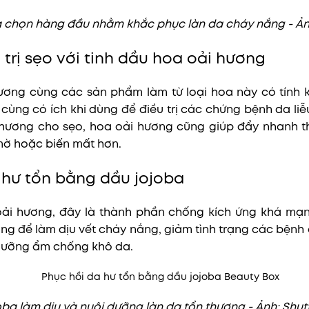
a chọn hàng đầu nhằm khắc phục làn da cháy nắng - Ảnh
, trị sẹo với tinh dầu hoa oải hương
ương cùng các sản phẩm làm từ loại hoa này có tính
 cùng có ích khi dùng để điều trị các chứng bệnh da li
 thương cho sẹo, hoa oải hương cũng giúp đẩy nhanh th
ờ hoặc biến mất hơn.
a hư tổn bằng dầu jojoba
oải hương, đây là thành phần chống kích ứng khá mạ
ng để làm dịu vết cháy nắng, giảm tình trạng các bệnh 
dưỡng ẩm chống khô da.
oba làm dịu và nuôi dưỡng làn da tổn thương - Ảnh: Shu