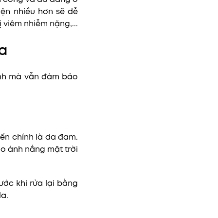
iện nhiều hơn sẽ dễ
ị viêm nhiễm nặng,...
ua
ành mà vẫn đảm bảo
đến chính là da đam.
o ánh nắng mặt trời
ước khi rửa lại bằng
da.