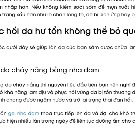
âm nhập hơn. Nếu không kiểm soát sớm để mụn xuất h
h trạng xấu hơn như lỗ chân lông to, dễ bị kích ứng hay b
 hồi da hư tổn không thể bỏ q
c dưới đây sẽ giúp làn da của bạn sớm được chữa l
a do cháy nắng bằng nha đam
g do cháy nắng thì nguyên liệu đầu tiên bạn nên nghĩ 
ó khả năng làm dịu và phục hồi vùng da bị tổn thương d
nh chóng được ngậm nước và trở lại trạng thái đàn hồi.
hần
gel nha đam
thoa trực tiếp lên da và đợi cho khô tr
ực hiện nhiều lần trong ngày để liên tục dưỡng ẩm cho 