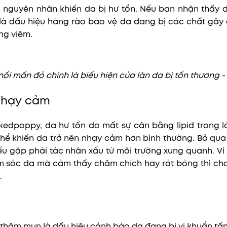
 nguyên nhân khiến da bị hư tổn. Nếu bạn nhận thấy 
ó là dấu hiệu hàng rào bảo vệ da đang bị các chất gây 
ng viêm.
ổi mẩn đỏ chính là biểu hiện của làn da bị tổn thương -
 nhạy cảm
kedpoppy, da hư tổn do mất sự cân bằng lipid trong 
 thể khiến da trở nên nhạy cảm hơn bình thường. Bỏ qua 
u gặp phải tác nhân xấu từ môi trường xung quanh. Ví
 sóc da mà cảm thấy châm chích hay rát bỏng thì cho
.
 thâm mụn là dấu hiệu cảnh báo da đang bị vi khuẩn tấ