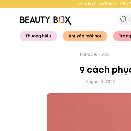
Mua là có quà
Đơn từ 129k→ 
Thương hiệu
Khuyến mãi hot
Trang
Trang chủ
>
Blog
9 cách phụ
August 3, 2022