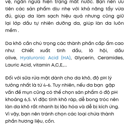
vệ, ngăn ngừa hiện trạng mất nước. Bạn nên ưu
tiên các sản phẩm dịu nhẹ với khả năng tẩy vừa
đủ, giúp da làm sạch hiệu quả nhưng cũng giữ
lại lớp dầu tự nhiên dưỡng da, giúp làn da luôn
mềm .
Da khô cần chú trọng các thành phần cấp ẩm cao
như: Chiết xuất tinh dầu, lô hội, dầu
olive,
Hyaluronic Acid (HA)
, Glycerin, Ceramides,
Lauric Acid, vitamin A,C,E,...
Đối với sữa rửa mặt dành cho da khô, độ pH lý
tưởng nhất là từ 4-6. Tuy nhiên, nếu da bạn gặp
vấn đề mụn cũng có thể chọn sản phẩm ó độ pH
khoảng 6,5. Vì đặc tính khô ráp, dễ bong tróc nên
làn da khô rất nhanh bị lão hóa và dễ bị kích ứng.
Vì vậy, bạn nên tránh chọn các loại chứa thành
phần hương liệu, cồn.