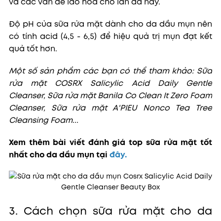
và các vấn đề lão hóa cho làn da này.
Độ pH của sữa rửa mặt dành cho da dầu mụn nên
có tính acid (4,5 - 6,5) để hiệu quả trị mụn đạt kết
quả tốt hơn.
Một số sản phẩm các bạn có thể tham khảo: Sữa
rửa mặt COSRX Salicylic Acid Daily Gentle
Cleanser, Sữa rửa mặt Banila Co Clean It Zero Foam
Cleanser, Sữa rửa mặt A'PIEU Nonco Tea Tree
Cleansing Foam...
Xem thêm bài viết đánh giá top sữa rửa mặt tốt
nhất cho da dầu mụn tại
đây
.
3. Cách chọn sữa rửa mặt cho da