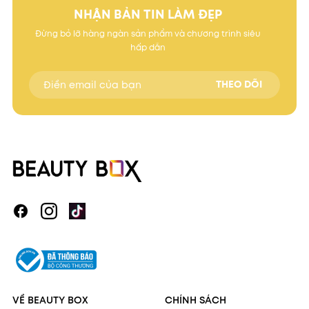
NHẬN BẢN TIN LÀM ĐẸP
Đừng bỏ lỡ hàng ngàn sản phẩm và chương trình siêu
hấp dẫn
THEO DÕI
VỀ BEAUTY BOX
CHÍNH SÁCH