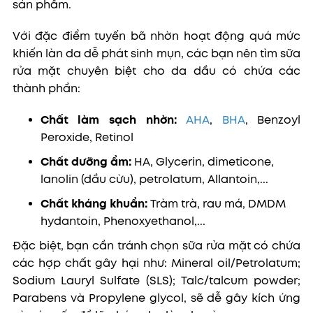
sản phẩm.
Với đặc điểm tuyến bã nhờn hoạt động quá mức
khiến làn da dễ phát sinh mụn, các bạn nên tìm sữa
rửa mặt chuyên biệt cho da dầu có chứa các
thành phần:
Chất làm sạch nhờn:
AHA
,
BHA
, Benzoyl
Peroxide, Retinol
Chất dưỡng ẩm:
HA, Glycerin, dimeticone,
lanolin (dầu cừu), petrolatum, Allantoin,...
Chất kháng khuẩn:
Tràm trà, rau má, DMDM
hydantoin, Phenoxyethanol,...
Đặc biệt, bạn cần tránh chọn sữa rửa mặt có chứa
các hợp chất gây hại như: Mineral oil/Petrolatum;
Sodium Lauryl Sulfate (SLS); Talc/talcum powder;
Parabens và Propylene glycol, sẽ dễ gây kích ứng