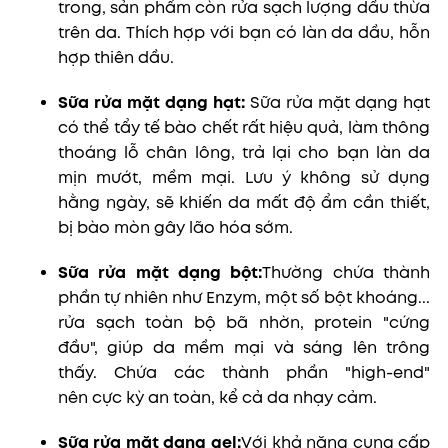
trong, sản phẩm còn rửa sạch lượng dầu thừa
trên da. Thích hợp với bạn có làn da dầu, hỗn
hợp thiên dầu.
Sữa rửa mặt dạng hạt:
S
ữa rửa mặt dạng hạt
có thể tẩy tế bào chết rất hiệu quả, làm thông
thoáng lỗ chân lông, trả lại cho bạn làn da
mịn mướt, mềm mại. Lưu ý không sử dụng
hằng ngày, sẽ khiến da mất độ ẩm cần thiết,
bị bào mòn gây lão hóa sớm.
Sữa rửa mặt dạng bột:
Thường chứa thành
phần tự nhiên như Enzym, một số bột khoáng...
rửa sạch toàn bộ bã nhờn, protein "cứng
đầu", giúp da mềm mại và sáng lên trông
thấy. Chứa các thành phần "high-end"
nên cực kỳ an toàn, kể cả da nhạy cảm.
Sữa rửa mặt dạng gel:
Với khả năng cung cấp