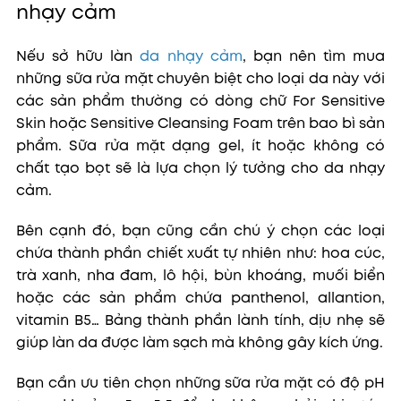
nhạy cảm
Nếu sở hữu làn
da nhạy cảm
, bạn nên tìm mua
những sữa rửa mặt chuyên biệt cho loại da này với
các sản phẩm thường có dòng chữ For Sensitive
Skin hoặc Sensitive Cleansing Foam trên bao bì sản
phẩm. Sữa rửa mặt dạng gel, ít hoặc không có
chất tạo bọt sẽ là lựa chọn lý tưởng cho da nhạy
cảm.
Bên cạnh đó, bạn cũng cần chú ý chọn các loại
chứa thành phần chiết xuất tự nhiên như: hoa cúc,
trà xanh, nha đam, lô hội, bùn khoáng, muối biển
hoặc các sản phẩm chứa panthenol, allantion,
vitamin B5… Bảng thành phần lành tính, dịu nhẹ sẽ
giúp làn da được làm sạch mà không gây kích ứng.
Bạn cần ưu tiên chọn những sữa rửa mặt có độ pH