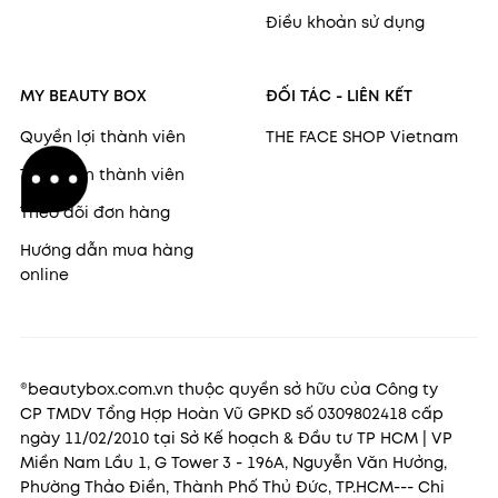
Điều khoản sử dụng
MY BEAUTY BOX
ĐỐI TÁC - LIÊN KẾT
Quyền lợi thành viên
THE FACE SHOP Vietnam
Thông tin thành viên
Theo dõi đơn hàng
Hướng dẫn mua hàng
online
®beautybox.com.vn thuộc quyền sở hữu của Công ty
CP TMDV Tổng Hợp Hoàn Vũ GPKD số 0309802418 cấp
ngày 11/02/2010 tại Sở Kế hoạch & Đầu tư TP HCM | VP
Miền Nam Lầu 1, G Tower 3 - 196A, Nguyễn Văn Hưởng,
Phường Thảo Điền, Thành Phố Thủ Đức, TP.HCM--- Chi