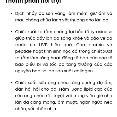
Thành phần nổi trội
Dịch nhầy ốc sên vàng làm mềm, giữ ẩm và
mau chóng chữa lành vết thương cho làn da.
Chiết xuất tơ tằm chống lại hắc tố tyrosinase
giúp thúc đẩy làn da sáng khỏe và bảo vệ da
trước tia UVB hiệu quả. Các protein và
peptide hoạt tính sinh học có trong chiết xuất
tơ tằm làm tăng hoạt động tế bào của các tế
bào biểu bì và tốc độ tăng trưởng của các
nguyên bào sợi da sản xuất collagen.
Chiết xuất sữa ong chúa tăng cường độ ẩm,
đàn hồi hồi cho da. Hàm lượng lipid cao của
sữa ong chúa rất tuyệt vời trong việc giữ cho
làn da căng mọng, ẩm mượt, ngăn ngừa nếp
nhăn, vết chân chim.