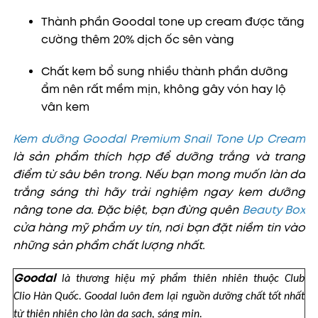
Thành phần Goodal tone up cream được tăng
cường thêm 20% dịch ốc sên vàng
Chất kem bổ sung nhiều thành phần dưỡng
ẩm nên rất mềm mịn, không gây vón hay lộ
vân kem
Kem dưỡng Goodal Premium Snail Tone Up Cream
là sản phẩm thích hợp để dưỡng trắng và trang
điểm từ sâu bên trong. Nếu bạn mong muốn làn da
trắng sáng thì hãy trải nghiệm ngay kem dưỡng
nâng tone da. Đặc biệt, bạn đừng quên
Beauty Box
cửa hàng mỹ phẩm uy tín, nơi bạn đặt niềm tin vào
những sản phẩm chất lượng nhất.
Goodal
là thương hiệu mỹ phẩm thiên nhiên thuộc Club
Clio Hàn Quốc. Goodal luôn đem lại nguồn dưỡng chất tốt nhất
từ thiên nhiên cho làn da sạch, sáng mịn.