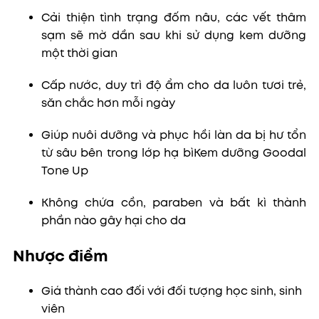
Cải thiện tình trạng đốm nâu, các vết thâm
sạm sẽ mờ dần sau khi sử dụng kem dưỡng
một thời gian
Cấp nước, duy trì độ ẩm cho da luôn tươi trẻ,
săn chắc hơn mỗi ngày
Giúp nuôi dưỡng và phục hồi làn da bị hư tổn
từ sâu bên trong lớp hạ bìKem dưỡng Goodal
Tone Up
Không chứa cồn, paraben và bất kì thành
phần nào gây hại cho da
Nhược điểm
Giá thành cao đối với đối tượng học sinh, sinh
viên