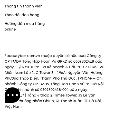
Thông tin thành viên
Theo dõi đơn hàng
Hướng dẫn mua hàng
online
®beautybox.com.vn thuộc quyền sở hữu của Công ty
CP TMDV Tổng Hợp Hoàn Vũ GPKD số 0309802418 cấp
ngày 11/02/2010 tại Sở Kế hoạch & Đầu tư TP HCM | VP
Miền Nam Lầu 1, G Tower 3 - 196A, Nguyễn Văn Hưởng,
Phường Thảo Điền, Thành Phố Thủ Đức, TP.HCM--- Chi
nhánh Công ty CP TMDV Tổng Hợp Hoàn Vũ tại Hà Nội
GPKD chi nhánh số 0309802418-004 cấp ngày
22/11/2017 | Tầng 4 tháp 2, Times Tower, 35 Lê Văn
Lương, Phường Nhân Chính, Q. Thanh Xuân, TP.Hà Nội,
Việt Nam.