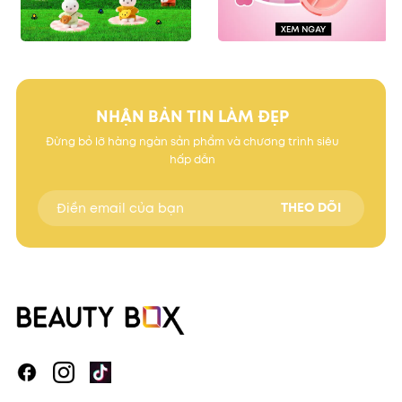
NHẬN BẢN TIN LÀM ĐẸP
Đừng bỏ lỡ hàng ngàn sản phẩm và chương trình siêu
hấp dẫn
THEO DÕI