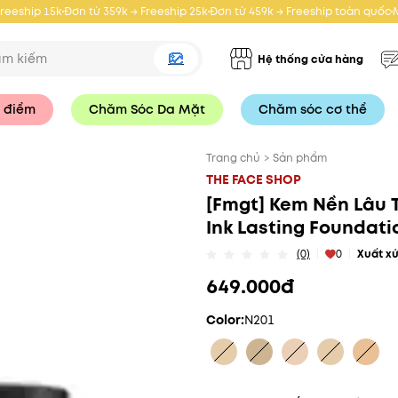
Freeship 15k
Đơn từ 359k → Freeship 25k
Đơn từ 459k → Freeship toàn quốc
Hệ thống cửa hàng
 điểm
Chăm Sóc Da Mặt
Chăm sóc cơ thể
Trang chủ
>
Sản phẩm
THE FACE SHOP
[Fmgt] Kem Nền Lâu 
Ink Lasting Foundatio
(0)
0
Xuất x
649.000đ
Color:
N201