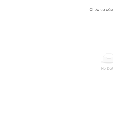
Chưa có câu
No Da
BẠN ĐÃ XEM GẦN ĐÂY