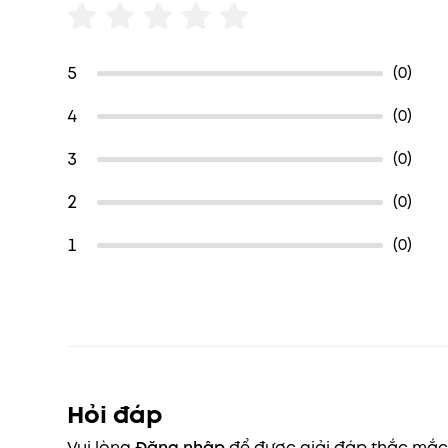
5
(0)
4
(0)
3
(0)
2
(0)
1
(0)
Hỏi đáp
Vui lòng
Đăng nhập
để được giải đáp thắc mắ