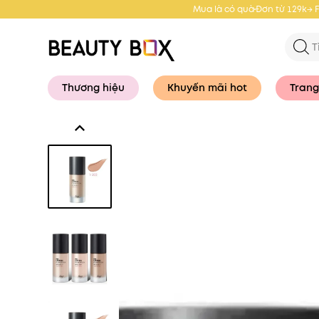
Mua là có quà
Đơn từ 129k→ 
Thương hiệu
Khuyến mãi hot
Trang