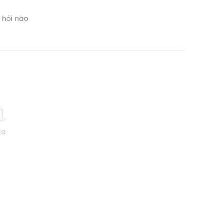
 hỏi nào
ta