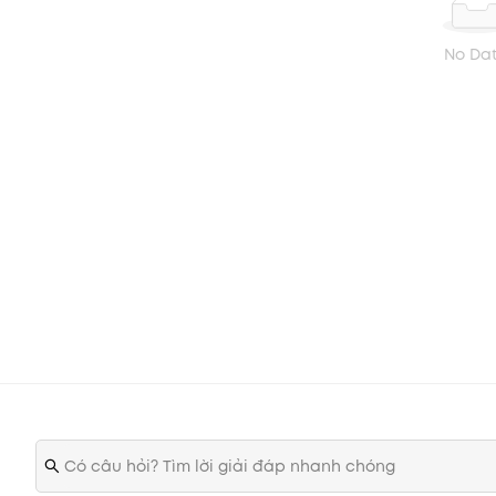
No Da
Đầu tiên phải nói đến “kem nền” là bước trang điểm că
cực lâu trôi, chống xỉn màu, không lộ khuyết điểm mà 
Foundation Slim Fit EX. Một sản phẩm kem nền đa năng
và Châu Á yêu thích trong thời gian gần đây.
Kem nền lâu trôi chống nắng Ink Lasting Foundation Slim Fi
tạo lớp nền mỏng tanh và dễ dàng tiệp màu da, không để
nhiên, tạo độ che phủ hoàn hảo, không để lộ khuyết điểm
c