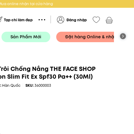
Mua online nhận tại cửa hàng
Tạp chí làm đẹp
Đăng nhập
Sản Phẩm Mới
Đặt hàng Online & nhận tại Cử
Trôi Chống Nắng THE FACE SHOP
n Slim Fit Ex Spf30 Pa++ (30Ml)
ứ:
Hàn Quốc
SKU:
36000003