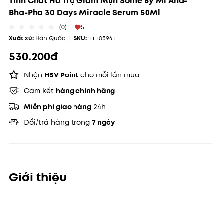
Tinh Chất Hỗ Trợ Giảm Mụn Some By Mi Aha-
Bha-Pha 30 Days Miracle Serum 50Ml
(0)
5
Xuất xứ:
Hàn Quốc
SKU:
11103961
530.200đ
Nhận
HSV Point
cho mỗi lần mua
Cam kết
hàng chính hãng
Miễn phí giao hàng
24h
Đổi/trả hàng trong
7 ngày
Giới thiệu