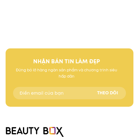
NHẬN BẢN TIN LÀM ĐẸP
Đừng bỏ lỡ hàng ngàn sản phẩm và chương trình siêu
hấp dẫn
THEO DÕI