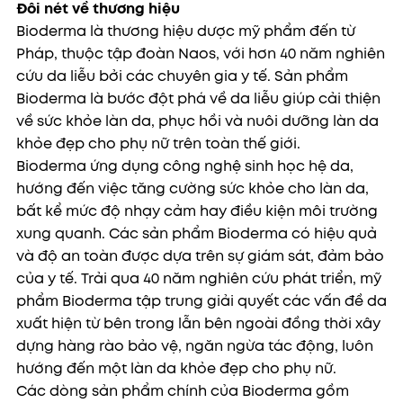
Đôi nét về thương hiệu
Bioderma là thương hiệu dược mỹ phẩm đến từ
Pháp, thuộc tập đoàn Naos, với hơn 40 năm nghiên
cứu da liễu bởi các chuyên gia y tế. Sản phẩm
Bioderma là bước đột phá về da liễu giúp cải thiện
về sức khỏe làn da, phục hồi và nuôi dưỡng làn da
khỏe đẹp cho phụ nữ trên toàn thế giới.
Bioderma ứng dụng công nghệ sinh học hệ da,
hướng đến việc tăng cường sức khỏe cho làn da,
bất kể mức độ nhạy cảm hay điều kiện môi trường
xung quanh. Các sản phẩm Bioderma có hiệu quả
và độ an toàn được dựa trên sự giám sát, đảm bảo
của y tế. Trải qua 40 năm nghiên cứu phát triển, mỹ
phẩm Bioderma tập trung giải quyết các vấn đề da
xuất hiện từ bên trong lẫn bên ngoài đồng thời xây
dựng hàng rào bảo vệ, ngăn ngừa tác động, luôn
hướng đến một làn da khỏe đẹp cho phụ nữ.
Các dòng sản phẩm chính của Bioderma gồm