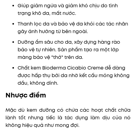
Giúp giảm ngứa và giảm khó chịu do tình
trạng khô da, mất nước.
Thanh lọc da và bảo vệ da khỏi các tác nhân
gây ảnh hưởng từ bên ngoài.
Dưỡng ẩm sâu cho da, xây dựng hàng rào
bảo vệ tự nhiên. Sản phẩm tạo ra một lớp
màng bảo vệ "thở" trên da.
Chất kem Bioderma Cicabio Creme dễ dàng
được hấp thụ bởi da nhờ kết cấu mỏng không
dầu, không dính.
Nhược điểm
Mặc dù kem dưỡng có chứa các hoạt chất chữa
lành tốt nhưng tiếc là tác dụng làm dịu của nó
không hiệu quả như mong đợi.