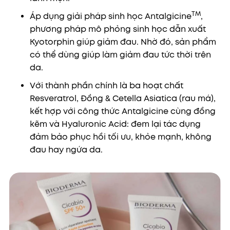
TM
Áp dụng giải pháp sinh học Antalgicine
,
phương pháp mô phỏng sinh học dẫn xuất
Kyotorphin giúp giảm đau. Nhờ đó, sản phẩm
có thể dùng giúp làm giảm đau tức thời trên
da.
Với thành phần chính là ba hoạt chất
Resveratrol, Đồng & Cetella Asiatica (rau má),
kết hợp với công thức Antalgicine cùng đồng
kẽm và Hyaluronic Acid: đem lại tác dụng
đảm bảo phục hồi tối ưu, khỏe mạnh, không
đau hay ngứa da.