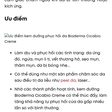
kích ứng.
Ưu điểm
Làm dịu và phục hồi các tình trạng: da ửng
đỏ, ngứa, mụn li ti, vết thương hở, sẹo mụn,
thâm mụn, da bị bỏng nhẹ...
Có thể dùng như một sản phẩm chăm sóc da
sau điều trị da liễu như
peel da
, laser...
Nhờ các thành phần hoạt tính, kem dưỡng
Bioderma Cicabio Creme có thể thúc đẩy, làm
tăng khả năng tự phục hồi của da gấp nhiều
lần so với bình thường.