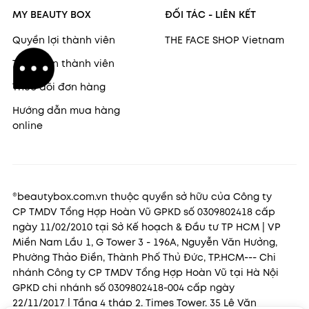
MY BEAUTY BOX
ĐỐI TÁC - LIÊN KẾT
Quyền lợi thành viên
THE FACE SHOP Vietnam
Thông tin thành viên
Theo dõi đơn hàng
Hướng dẫn mua hàng
online
®beautybox.com.vn thuộc quyền sở hữu của Công ty
CP TMDV Tổng Hợp Hoàn Vũ GPKD số 0309802418 cấp
ngày 11/02/2010 tại Sở Kế hoạch & Đầu tư TP HCM | VP
Miền Nam Lầu 1, G Tower 3 - 196A, Nguyễn Văn Hưởng,
Phường Thảo Điền, Thành Phố Thủ Đức, TP.HCM--- Chi
nhánh Công ty CP TMDV Tổng Hợp Hoàn Vũ tại Hà Nội
GPKD chi nhánh số 0309802418-004 cấp ngày
22/11/2017 | Tầng 4 tháp 2, Times Tower, 35 Lê Văn