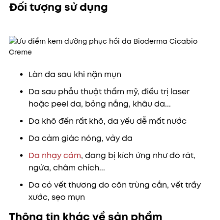
Đối tượng sử dụng
Làn da sau khi nặn mụn
Da sau phẫu thuật thẩm mỹ, điều trị laser
hoặc peel da, bỏng nắng, khâu da...
Da khô đến rất khô, da yếu dễ mất nước
Da cảm giác nóng, vảy da
Da nhạy cảm
, đang bị kích ứng như đỏ rát,
ngứa, châm chích...
Da có vết thương do côn trùng cắn, vết trầy
xước, sẹo mụn
Thông tin khác về sản phẩm