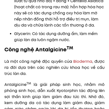
xuất từ quả nho đỏ) + đồng + Centella Asiatica
(hoạt chất có trong rau má): hỗn hợp hóa học
này sẽ có tác dụng chống oxy hóa làm mờ
nếp nhăn đồng thời hỗ trợ điều trị mụn, làm
dịu da và chữa lành các tổn thương ở da.
Glycerin: Có tác dụng dưỡng ẩm, làm mềm
giúp làn da luôn ngậm nước.
TM
Công nghệ Antalgicine
Là một công nghệ độc quyền của
Bioderma
, được
ra đời dựa trên các nghiên cứu khoa học về cấu
trúc làn da.
TM
Antalgicine
là giải pháp sinh học, nhằm mô
phỏng sinh học, dẫn xuất Kyotorphin tác động lên
sợi thần kinh giúp làm giảm đau tức thì. Nhờ đó,
kem dưỡng da có tác dụng làm giảm đau, giảm
cảm giác châm ngứa khi da bị tổn thương hoặc