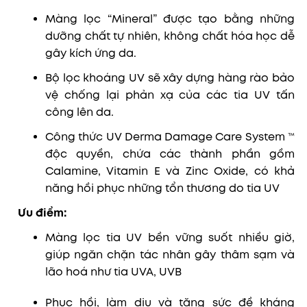
Màng lọc “Mineral” được tạo bằng những
dưỡng chất tự nhiên, không chất hóa học dễ
gây kích ứng da.
Bộ lọc khoáng UV sẽ xây dựng hàng rào bảo
vệ chống lại phản xạ của các tia UV tấn
công lên da.
Công thức UV Derma Damage Care System ™
độc quyền, chứa các thành phần gồm
Calamine, Vitamin E và Zinc Oxide, có khả
năng hồi phục những tổn thương do tia UV
Ưu điểm:
Màng lọc tia UV bền vững suốt nhiều giờ,
giúp ngăn chặn tác nhân gây thâm sạm và
lão hoá như tia UVA, UVB
Phục hồi, làm dịu và tăng sức đề kháng