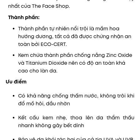
nhất của The Face Shop.
Thành phần:
Thành phần tự nhiên nổi trội là mầm hoa
hướng dương, tất cả đã được chứng nhận an
toàn bởi ECO-CERT.
Kem chứa thành phần chống nắng Zinc Oxide
và Titanium Dioxide nên có độ an toàn khá
cao cho làn da.
Ưu điểm
Có khả năng chống thấm nước, không trôi khi
đổ mồ hôi, dầu nhờn
Kết cấu kem nhẹ, thoa lên da thẩm thấu
nhanh không gây bết dính
Bảo vệ da khỏi tác hại của cả tia UVA và UVB,