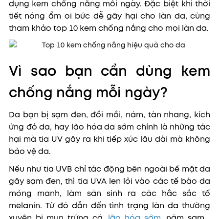
dụng kem chống nắng mỗi ngày. Đặc biệt khi thời
tiết nóng ẩm oi bức dễ gây hại cho làn da, cùng
tham khảo
top 10 kem chống nắng cho mọi làn da.
Vì sao bạn cần dùng kem
chống nắng mỗi ngày?
Da bạn bị sạm đen, đồi mồi, nám, tàn nhang, kích
ứng đỏ da, hay lão hóa da sớm chính là những tác
hại mà tia UV gây ra khi tiếp xúc lâu dài mà không
bảo vệ da.
Nếu như tia UVB chỉ tác động bên ngoài bề mặt da
gây sạm đen, thì tia UVA len lỏi vào các tế bào da
mỏng manh, làm sản sinh ra các hắc sắc tố
melanin. Từ đó dẫn đến tình trạng làn da thường
xuyên bị mụn trứng cá,
lão hóa sớm
, nám sạm...