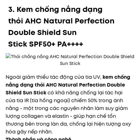
3. Kem chống nắng dạng
thỏi
AHC Natural Perfection
Double Shield Sun
Stick
SPF50+ PA++++
Ngoài giảm thiểu tác động của tia UV,
kem chống
nắng dạng thỏi AHC Natural Perfection Double
Shield Sun Stick
có khả năng chống lại tác hại
của
tia IR (tia hồng ngoại) chiếm 50% trong ánh
nắng - một trong các nguyên nhân làm suy giảm
lượng collagen và elastin - giúp hạn chế tổn
thương bên trong làn da, chống lại hiện tượng oxy
hóa gây nếp nhăn.
Thành phần và công nghệ