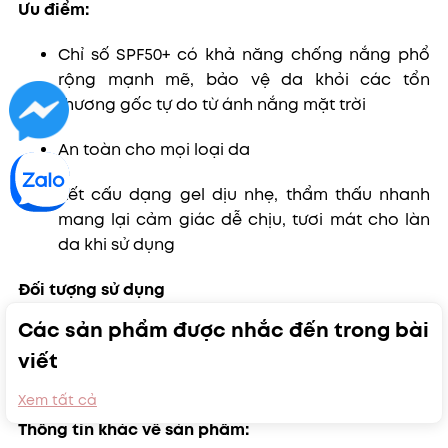
Ưu điểm:
Chỉ số SPF50+ có khả năng chống nắng phổ
rộng mạnh mẽ, bảo vệ da khỏi các tổn
thương gốc tự do từ ánh nắng mặt trời
An toàn cho mọi loại da
Kết cấu dạng gel dịu nhẹ, thẩm thấu nhanh
mang lại cảm giác dễ chịu, tươi mát cho làn
da khi sử dụng
Đối tượng sử dụng
Các sản phẩm được nhắc đến trong bài
Kem chống nắng A'pieu Every Sunday Cream thích
viết
hợp sử dụng hằng ngày kể cả khi trang điểm hoặc
không trang điểm. Phù hợp với mọi loại da.
Xem tất cả
Thông tin khác về sản phẩm: