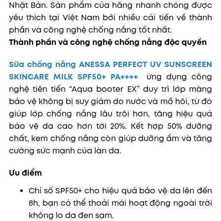
Nhật Bản. Sản phẩm của hãng nhanh chóng được
yêu thích tại Việt Nam bởi nhiều cải tiến về thành
phần và công nghệ chống nắng tốt nhất.
Thành phần và c
ông nghệ chống nắng độc quyền
Sữa chống nắng ANESSA PERFECT UV SUNSCREEN
SKINCARE MILK SPF50+ PA++++
ứng dụng công
nghệ tiên tiến “Aqua booter EX” duy trì lớp màng
bảo vệ không bị suy giảm do nước và mồ hôi, từ đó
giúp lớp chống nắng lâu trôi hơn, tăng hiệu quả
bảo vệ da cao hơn tới 20%. Kết hợp 50% dưỡng
chất, kem chống nắng còn giúp dưỡng ẩm và tăng
cường sức mạnh của làn da.
Ưu điểm
Chỉ số SPF50+ cho hiệu quả bảo vệ da lên đến
8h, bạn có thể thoải mái hoạt động ngoài trời
không lo da đen sạm.