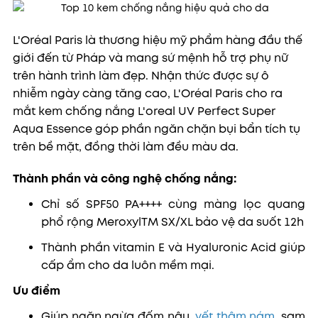
L'Oréal Paris là thương hiệu mỹ phẩm hàng đầu thế
giới đến từ Pháp và mang sứ mệnh hỗ trợ phụ nữ
trên hành trình làm đẹp. Nhận thức được sự ô
nhiễm ngày càng tăng cao, L'Oréal Paris cho ra
mắt kem chống nắng L'oreal UV Perfect Super
Aqua Essence
góp phần ngăn chặn bụi bẩn tích tụ
trên bề mặt, đồng thời làm đều màu da.
Thành phần và công nghệ chống nắng:
Chỉ số SPF50 PA++++ cùng màng lọc quang
phổ rộng MeroxylTM SX/XL bảo vệ da suốt 12h
Thành phần vitamin E và Hyaluronic Acid giúp
cấp ẩm cho da luôn mềm mại.
Ưu điểm
Giúp ngăn ngừa đốm nâu,
vết thâm nám
, sạm