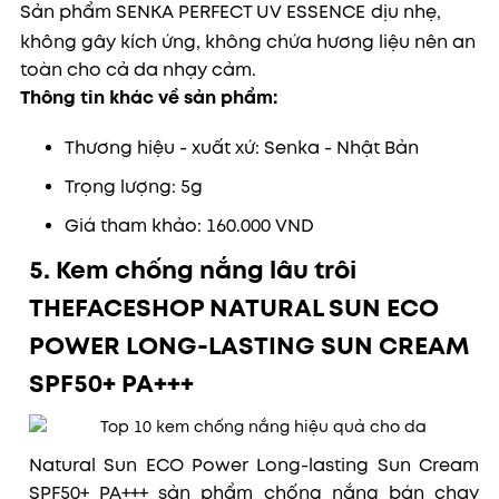
Sản phẩm
SENKA PERFECT UV ESSENCE
dịu nhẹ,
không gây kích ứng, không chứa hương liệu nên an
toàn cho cả da nhạy cảm.
Thông tin khác về sản phẩm:
Thương hiệu - xuất xứ: Senka - Nhật Bản
Trọng lượng: 5g
Giá tham khảo: 160.000 VND
5. Kem chống nắng lâu trôi
THEFACESHOP NATURAL SUN ECO
POWER LONG-LASTING SUN CREAM
SPF50+ PA+++
Natural Sun ECO Power Long-lasting Sun Cream
SPF50+ PA+++ sản phẩm chống
nắng bán chạy