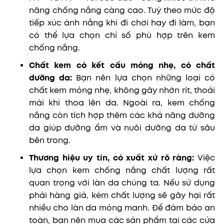
năng chống nắng càng cao. Tuỳ theo mức độ
tiếp xúc ánh nắng khi đi chơi hay đi làm, bạn
có thể lựa chọn chỉ số phù hợp trên kem
chống nắng.
Chất kem có kết cấu mỏng nhẹ, có chất
dưỡng da:
B
ạn nên lựa chọn những loại có
chất kem mỏng nhẹ, không gây nhờn rít, thoải
mái khi thoa lên da. Ngoài ra, kem chống
nắng còn tích hợp thêm các khả năng dưỡng
da giúp dưỡng ẩm và nuôi dưỡng da từ sâu
bên trong.
Thương hiệu uy tín, có xuất xứ rõ ràng:
Việc
lựa chọn kem chống nắng chất lượng rất
quan trọng với làn da chúng ta. Nếu sử dụng
phải hàng giả, kém chất lượng sẽ gây hại rất
nhiều cho làn da mỏng manh. Để đảm bảo an
toàn, bạn nên mua các sản phẩm tại các cửa