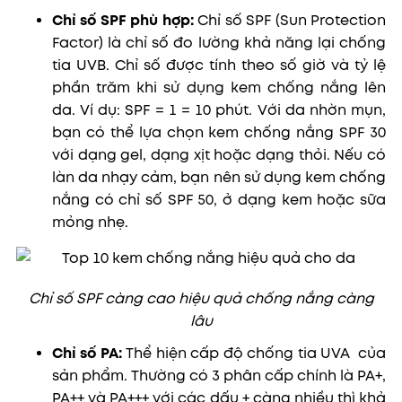
Chỉ số SPF phù hợp:
Chỉ số SPF (Sun Protection
Factor) là chỉ số đo lường khả năng lại chống
tia UVB. Chỉ số được tính theo số giờ và tỷ lệ
phần trăm khi sử dụng kem chống nắng lên
da. Ví dụ: SPF = 1 = 10 phút.
Với da nhờn mụn,
bạn có thể lựa chọn kem chống nắng SPF 30
với d
ạng gel, dạng xịt hoặc dạng thỏi.
Nếu có
làn da nhạy cảm, bạn nên sử dụng kem chống
nắng có chỉ số SPF 50, ở dạng kem hoặc sữa
mỏng nhẹ.
Chỉ số SPF càng cao hiệu quả chống nắng càng
lâu
Chỉ số PA:
T
hể hiện cấp độ chống tia UVA của
sản phẩm. Thường có 3 phân cấp chính là PA+,
PA++ và PA+++ với các dấu + càng nhiều thì khả