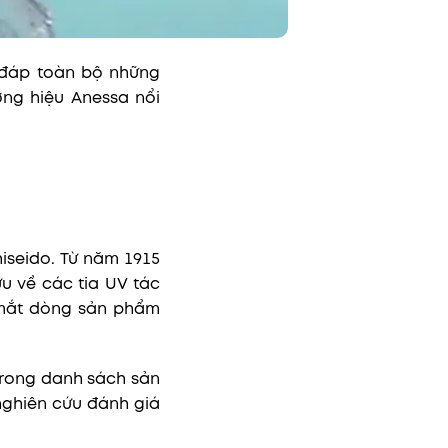
 đáp toàn bộ những
ng hiệu Anessa nổi
iseido. Từ năm 1915
u về các tia UV tác
 mắt dòng sản phẩm
trong danh sách sản
ghiên cứu đánh giá