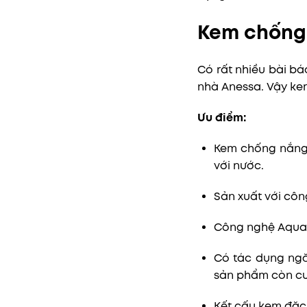
Kem chống 
Có rất nhiều bài b
nhà Anessa. Vậy ke
Ưu điểm:
Kem chống nắng 
với nước.
Sản xuất với côn
Công nghệ Aqua B
Có tác dụng ngă
sản phẩm còn cu
Kết cấu kem đặc