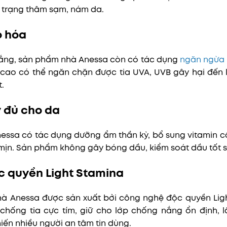
h trạng thâm sạm, nám da.
o hóa
ắng, sản phẩm nhà Anessa còn có tác dụng
ngăn ngừa 
cao có thể ngăn chặn được tia UVA, UVB gây hại đến
.
 đủ cho da
ssa có tác dụng dưỡng ẩm thần kỳ, bổ sung vitamin cầ
mịn. Sản phẩm không gây bóng dầu, kiểm soát dầu tốt s
 quyền Light Stamina
 Anessa được sản xuất bởi công nghệ độc quyền Ligh
hống tia cực tím, giữ cho lớp chống nắng ổn định, lâ
iến nhiều người an tâm tin dùng.