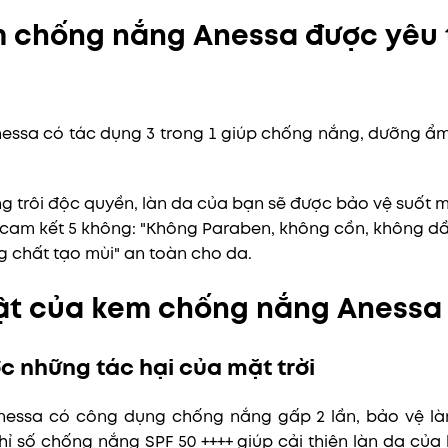
m chống nắng Anessa được yêu 
ssa có tác dụng 3 trong 1 giúp chống nắng, dưỡng ẩm 
 trôi độc quyền, làn da của bạn sẽ được bảo vệ suốt m
cam kết 5 không: "Không Paraben, không cồn, không d
 chất tạo mùi" an toàn cho da.
ật của kem chống nắng Anessa
c những tác hại của mặt trời
essa có công dụng chống nắng gấp 2 lần, bảo vệ làn
chỉ số chống nắng SPF 50 ++++ giúp cải thiện làn da củ