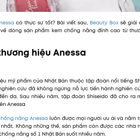
Anessa
có thực sự tốt? Bài viết sau,
Beauty Box
sẽ giải
về dòng sản phẩm kem chống nắng đỉnh cao từ thươ
 thương hiệu Anessa
iệu mỹ phẩm của Nhật Bản thuộc tập đoàn nổi tiếng Sh
nghiên cứu đã không ngừng nỗ lực tiến hành nghiên cứ
đến da. Sau nhiều năm, tập đoàn Shiseido đã cho ra
ên Anessa
chống nắng Anessa
luôn được mọi người ưu ái và nằm 
nhất. Không những thế, sản phẩm còn được các nhà n
 chống nắng số 1 Nhật Bản suốt nhiều năm.