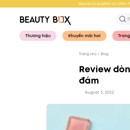
Mua là có quà
Đơn từ 129k→ 
Thương hiệu
Khuyến mãi hot
Trang
Trang chủ
>
Blog
Review dòn
đám
August 3, 2022