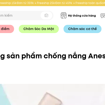
Freeship 15k
Đơn từ 359k → Freeship 25k
Đơn từ 459k → Freeship toàn quốc
Hệ thống cửa hàng
 điểm
Chăm Sóc Da Mặt
Chăm sóc cơ thể
g sản phẩm chống nắng Anes