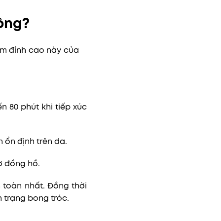
ông?
ẩm đỉnh cao này của
 80 phút khi tiếp xúc
 ổn định trên da.
ờ đồng hồ.
 toàn nhất. Đồng thời
 trạng bong tróc.