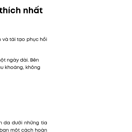
thích nhất
và tái tạo phục hồi
ột ngày dài. Bên
ầu khoáng, không
 da dưới những tia
a bạn một cách hoàn