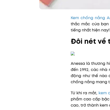
Kem chống nắng 
thắc mắc của bạn 
tiếng nhất hiện nay!
Đôi nét về
Anessa là thương h
đến 1992, các nhà 
động như thế nào 
chống nắng mang t
Từ khi ra mắt,
kem 
phẩm cao cấp bậc 
cao, trở thành kem