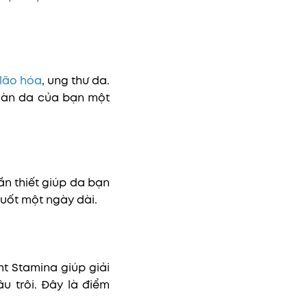
lão hóa
, ung thư da.
 làn da của bạn một
n thiết giúp da bạn
uốt một ngày dài.
t Stamina giúp giải
u trôi. Đây là điểm