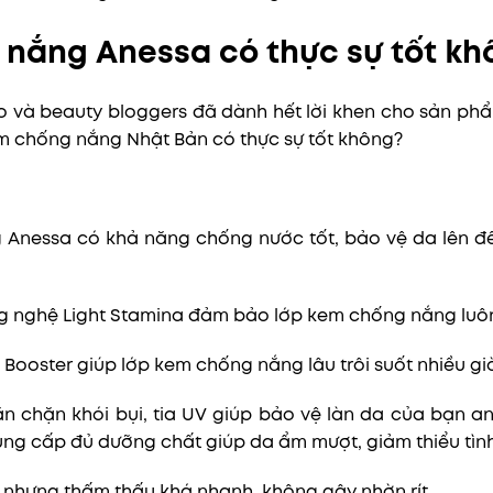
nắng Anessa có thực sự tốt kh
áo và beauty bloggers đã dành hết lời khen cho sản ph
m chống nắng Nhật Bản có thực sự tốt không?
Anessa có khả năng chống nước tốt, bảo vệ da lên đến
g nghệ Light Stamina đảm bảo lớp kem chống nắng luôn
ooster giúp lớp kem chống nắng lâu trôi suốt nhiều gi
n chặn khói bụi, tia UV giúp bảo vệ làn da của bạn an
ng cấp đủ dưỡng chất giúp da ẩm mượt, giảm thiểu tình
 nhưng thấm thấu khá nhanh, không gây nhờn rít.