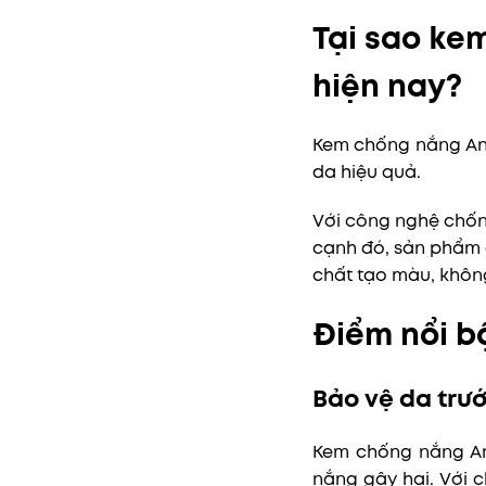
Tại sao ke
hiện nay?
Kem chống nắng Ane
da hiệu quả.
Với công nghệ chống
cạnh đó, sản phẩm 
chất tạo màu, không
Điểm nổi b
Bảo vệ da trướ
Kem chống nắng An
nắng gây hại. Với 